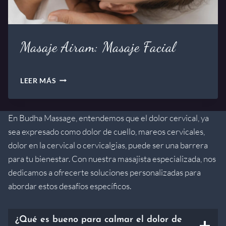
J
E
D
E
Masaje Airam: Masaje Facial
P
O
R
T
M
LEER MÁS
I
A
V
S
O
A
En Budha Massage, entendemos que el dolor cervical, ya
.
J
sea expresado como dolor de cuello, mareos cervicales,
E
A
dolor en la cervical o cervicalgias, puede ser una barrera
I
para tu bienestar. Con nuestra masajista especializada, nos
R
dedicamos a ofrecerte soluciones personalizadas para
A
M
abordar estos desafíos específicos.
:
M
A
¿Qué es bueno para calmar el dolor de
S