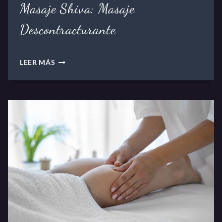
Masaje Shiva: Masaje
Descontracturante
M
LEER MÁS
A
S
A
J
E
S
H
I
V
A
:
M
A
S
A