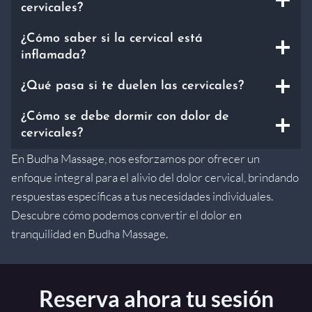
cervicales?
A
J
¿Cómo saber si la cervical está
E
inflamada?
F
A
¿Qué pasa si te duelen las cervicales?
C
I
¿Cómo se debe dormir con dolor de
A
L
cervicales?
En Budha Massage, nos esforzamos por ofrecer un
enfoque integral para el alivio del dolor cervical, brindando
respuestas específicas a tus necesidades individuales.
Descubre cómo podemos convertir el dolor en
tranquilidad en Budha Massage.
Reserva ahora tu sesión