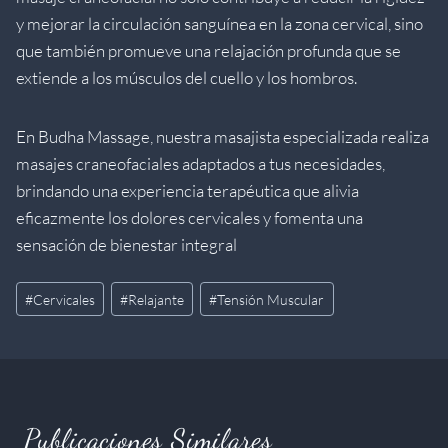
y mejorar la circulación sanguínea en la zona cervical, sino
que también promueve una relajación profunda que se
extiende a los músculos del cuello y los hombros.
En Budha Massage, nuestra masajista especializada realiza
masajes craneofaciales adaptados a tus necesidades,
brindando una experiencia terapéutica que alivia
eficazmente los dolores cervicales y fomenta una
sensación de bienestar integral
Etiquetas
#
Cervicales
#
Relajante
#
Tensión Muscular
de
la
entrada:
Publicaciones Similares