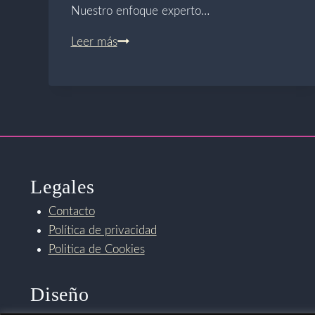
Nuestro enfoque experto…
Alivio
Leer más
Profesional
para
la
Lumbalgia
Legales
Contacto
Política de privacidad
Politica de Cookies
Diseño