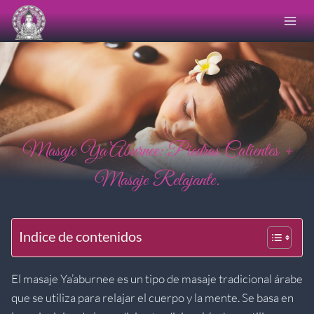
Saltar
al
contenido
Masaje Ya’Aburnee: Piedras Calientes +
Masaje Relajante.
Indice de contenidos
El masaje Ya’aburnee es un tipo de masaje tradicional árabe
que se utiliza para relajar el cuerpo y la mente. Se basa en