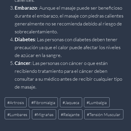
Embarazo
: Aunque el masaje puede ser beneficioso
durante el embarazo, el masaje con piedras calientes
generalmente no se recomienda debido al riesgo de
sobrecalentamiento.
Diabetes
: Las personas con diabetes deben tener
precaución ya que el calor puede afectar los niveles
de azúcar en la sangre.
Cáncer
: Las personas con cáncer o que están
recibiendo tratamiento para el cáncer deben
consultar a su médico antes de recibir cualquier tipo
de masaje.
Etiquetas
#
Artrosis
#
Fibromialgia
#
Jaqueca
#
Lumbalgia
de
#
Lumbares
#
Migrañas
#
Relajante
#
Tensión Muscular
la
entrada: